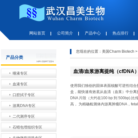
网站首页
公司简介
产品中心
热点排行
您现在的位置：
美国Charm Biotech
产品分类
血清/血浆游离提纯（cfDNA
唾液专区
血液专区
使用我们独创的固体表面核酸可逆性结合
盒，能快速有效底从血清（血浆）中分离提纯，
口腔拭子专区
DNA 片段（大约在100 bp 到 500b
高， 为精确检测体内游离肿瘤DNA，feta
游离DNA专区
二代测序专区
石蜡包埋组织专区